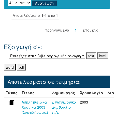
Αποτελέσματα
1-1
από
1
προηγούμενο
1
επόμενο
Εξαγωγή σε:
Αποτελέσματα σε τεκμήρια:
Τύπος
Τίτλος
Δημιουργός
Χρονολογία
Δια
Ασκληπιειακά
Επιστημονικό
2003
Χρονικά 2003
Συμβούλιο
(Συμπλήρωμα)
Γ.Ν.