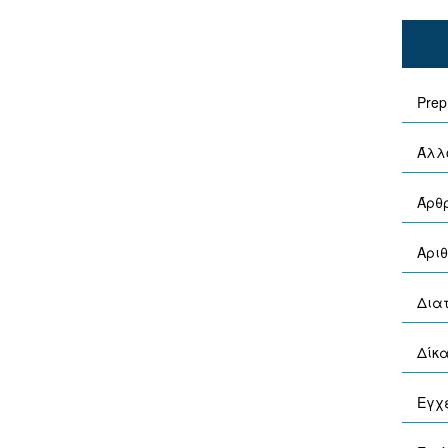
Prep
Άλλ
Άρθ
Αριθ
Δια
Δίκα
Εγχε