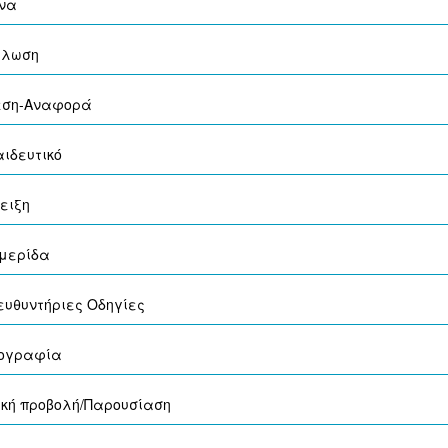
όνα
ήλωση
εση-Αναφορά
ιδευτικό
ειξη
μερίδα
ευθυντήριες Οδηγίες
ογραφία
ική προβολή/Παρουσίαση