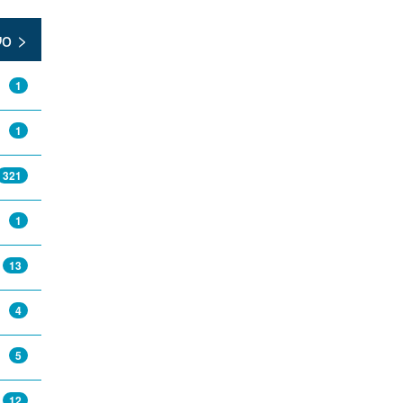
ο >
1
1
321
1
13
4
5
12