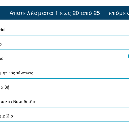
Αποτελέσματα 1 έως 20 από 25
επόμεν
rint
ο
ρο
μητικός πίνακας
τριβή
ιο και Νομοθεσία
ιρίδιο