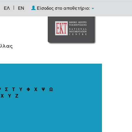
|
ΕΛ
EN
Είσοδος στο αποθετήριο:
ούλας
Ρ
Σ
Τ
Υ
Φ
Χ
Ψ
Ω
X
Y
Z