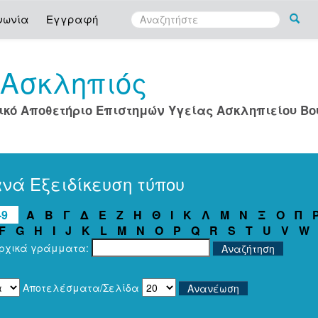
νωνία
Εγγραφή
Ασκληπιός
ο
ικό Αποθετήριο Επιστημών Υγείας Ασκληπιείου Β
νά Εξειδίκευση τύπου
-9
Α
Β
Γ
Δ
Ε
Ζ
Η
Θ
Ι
Κ
Λ
Μ
Ν
Ξ
Ο
Π
F
G
H
I
J
K
L
M
N
O
P
Q
R
S
T
U
V
W
αρχικά γράμματα:
Αποτελέσματα/Σελίδα