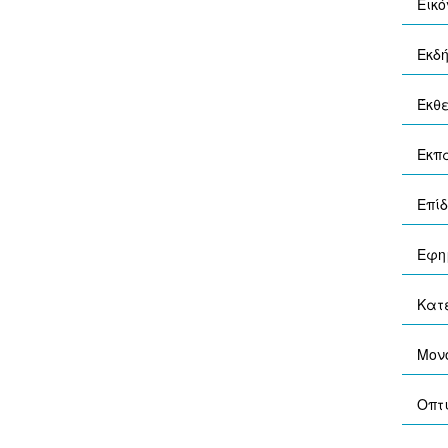
Εικ
Εκδ
Έκθ
Εκπα
Επίδ
Εφη
Κατ
Μον
Οπτ