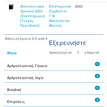
Ασκληπιειακά
Επιστημονικό
2003
Χρονικά 2003
Συμβούλιο
(Συμπλήρωμα)
Γ.Ν.
[Τεύχος
Ασκληπιείου
Περιοδικού]
Βούλας
Αποτελέσματα
1-1
από
1
Εξερευνήστε
προηγούμενο
1
επόμενο
Θέμα
1
Αρθροπλαστική, Γόνατο
1
Αρθροπλαστική, Ισχίο
1
Βιοηθική
1
Επιφύσεις