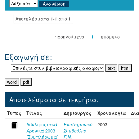
Αποτελέσματα
1-1
από
1
προηγούμενο
1
επόμενο
Εξαγωγή σε:
Αποτελέσματα σε τεκμήρια:
Τύπος
Τίτλος
Δημιουργός
Χρονολογία
Δια
Ασκληπιειακά
Επιστημονικό
2003
Χρονικά 2003
Συμβούλιο
(Συμπλήρωμα)
Γ.Ν.