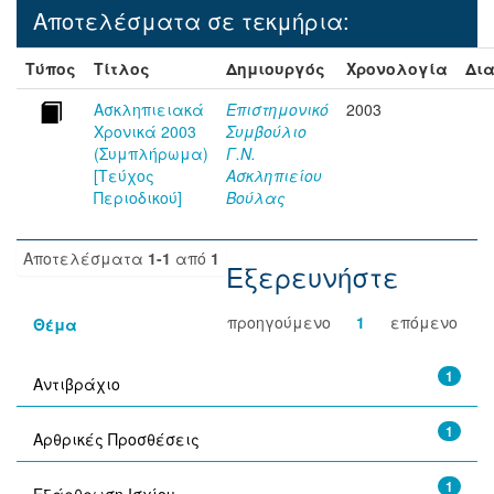
Αποτελέσματα σε τεκμήρια:
Τύπος
Τίτλος
Δημιουργός
Χρονολογία
Δια
Ασκληπιειακά
Επιστημονικό
2003
Χρονικά 2003
Συμβούλιο
(Συμπλήρωμα)
Γ.Ν.
[Τεύχος
Ασκληπιείου
Περιοδικού]
Βούλας
Αποτελέσματα
1-1
από
1
Εξερευνήστε
προηγούμενο
1
επόμενο
Θέμα
1
Αντιβράχιο
1
Αρθρικές Προσθέσεις
1