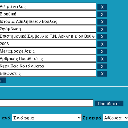
ση
η ανά
Σε σειρά