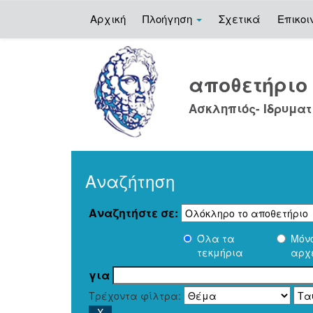
Αρχική
Πλοήγηση
Σχετικά
Επικοι
Skip
navigation
αποθετήρι
Ασκληπιός- Ιδρυματ
Αναζήτηση
Αναζητήστε σε:
Όλα τα
Μόν
τεκμήρια
αρχ
για
Τρέχοντα φίλτρα: