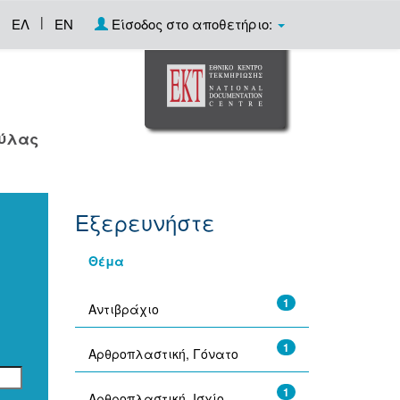
|
ΕΛ
EN
Είσοδος στο αποθετήριο:
ούλας
Εξερευνήστε
Θέμα
1
Αντιβράχιο
1
Αρθροπλαστική, Γόνατο
1
Αρθροπλαστική, Ισχίο