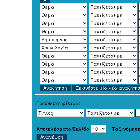
Ξεκινήστε μία νέα αναζήτη
Προσθέστε φίλτρα:
Αποτελέσματα/Σελίδα
|
Ταξινόμησ