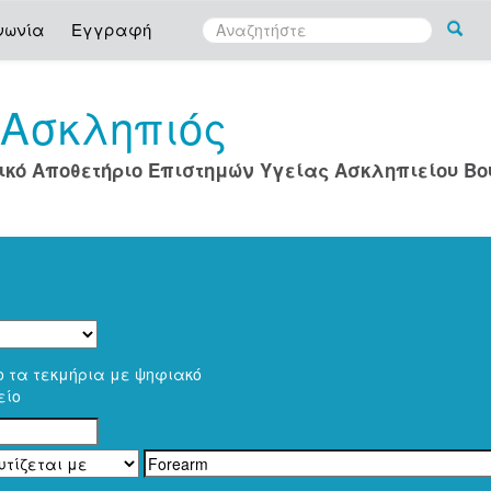
νωνία
Εγγραφή
Ασκληπιός
ο
ικό Αποθετήριο Επιστημών Υγείας Ασκληπιείου Β
ο τα τεκμήρια με ψηφιακό
είο