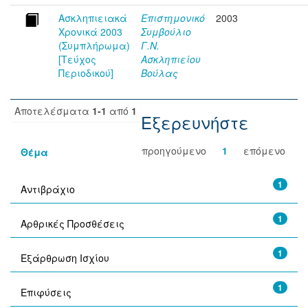
Ασκληπιειακά
Επιστημονικό
2003
Χρονικά 2003
Συμβούλιο
(Συμπλήρωμα)
Γ.Ν.
[Τεύχος
Ασκληπιείου
Περιοδικού]
Βούλας
Αποτελέσματα
1-1
από
1
Εξερευνήστε
προηγούμενο
1
επόμενο
Θέμα
1
Αντιβράχιο
1
Αρθρικές Προσθέσεις
1
Εξάρθρωση Ισχίου
1
Επιφύσεις