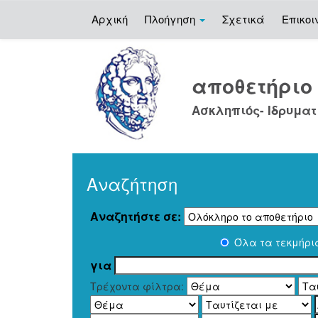
Αρχική
Πλοήγηση
Σχετικά
Επικοι
Skip
navigation
αποθετήρι
Ασκληπιός- Ιδρυματ
Αναζήτηση
Αναζητήστε σε:
Όλα τα τεκμήρι
για
Τρέχοντα φίλτρα: