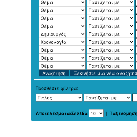
Ξεκινήστε μία νέα αναζήτη
Προσθέστε φίλτρα:
Αποτελέσματα/Σελίδα
|
Ταξινόμησ