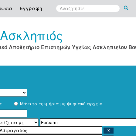
νωνία
Εγγραφή
Ασκληπιός
ο
ικό Αποθετήριο Επιστημών Υγείας Ασκληπιείου Β
α
Μόνο τα τεκμήρια με ψηφιακό αρχείο