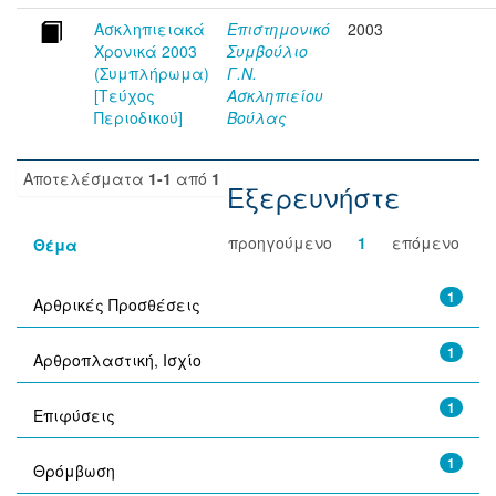
Ασκληπιειακά
Επιστημονικό
2003
Χρονικά 2003
Συμβούλιο
(Συμπλήρωμα)
Γ.Ν.
[Τεύχος
Ασκληπιείου
Περιοδικού]
Βούλας
Αποτελέσματα
1-1
από
1
Εξερευνήστε
προηγούμενο
1
επόμενο
Θέμα
1
Αρθρικές Προσθέσεις
1
Αρθροπλαστική, Ισχίο
1
Επιφύσεις
1
Θρόμβωση