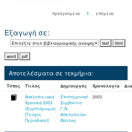
προηγούμενο
1
επόμενο
Εξαγωγή σε:
Αποτελέσματα σε τεκμήρια:
Τύπος
Τίτλος
Δημιουργός
Χρονολογία
Δια
Ασκληπιειακά
Επιστημονικό
2003
Χρονικά 2003
Συμβούλιο
(Συμπλήρωμα)
Γ.Ν.
[Τεύχος
Ασκληπιείου
Περιοδικού]
Βούλας