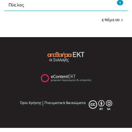
1
Πύελος
επόμενο >