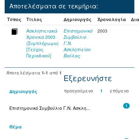
Αποτελέσματα σε τεκμήρια:
Τύπος
Τίτλος
Δημιουργός
Χρονολογία
Δια
Ασκληπιειακά
Επιστημονικό
2003
Χρονικά 2003
Συμβούλιο
(Συμπλήρωμα)
Γ.Ν.
[Τεύχος
Ασκληπιείου
Περιοδικού]
Βούλας
Αποτελέσματα
1-1
από
1
Εξερευνήστε
προηγούμενο
1
επόμενο
Δημιουργός
1
Επιστημονικό Συμβούλιο Γ.Ν. Ασκλη...
Θέμα