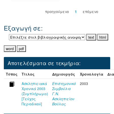
προηγούμενο
1
επόμενο
Εξαγωγή σε:
Αποτελέσματα σε τεκμήρια:
Τύπος
Τίτλος
Δημιουργός
Χρονολογία
Δια
Ασκληπιειακά
Επιστημονικό
2003
Χρονικά 2003
Συμβούλιο
(Συμπλήρωμα)
Γ.Ν.
[Τεύχος
Ασκληπιείου
Περιοδικού]
Βούλας