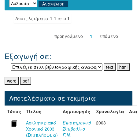
Αποτελέσματα
1-1
από
1
προηγούμενο
1
επόμενο
Εξαγωγή σε:
Αποτελέσματα σε τεκμήρια:
Τύπος
Τίτλος
Δημιουργός
Χρονολογία
Δια
Ασκληπιειακά
Επιστημονικό
2003
Χρονικά 2003
Συμβούλιο
(Συμπλήρωμα)
Γ.Ν.