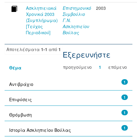
Ασκληπιειακά
Επιστημονικό
2003
Χρονικά 2003
Συμβούλιο
(Συμπλήρωμα)
Γ.Ν.
[Τεύχος
Ασκληπιείου
Περιοδικού]
Βούλας
Αποτελέσματα
1-1
από
1
Εξερευνήστε
προηγούμενο
1
επόμενο
Θέμα
1
Αντιβράχιο
1
Επιφύσεις
1
Θρόμβωση
1
Ιστορία Ασκληπιείου Βούλας