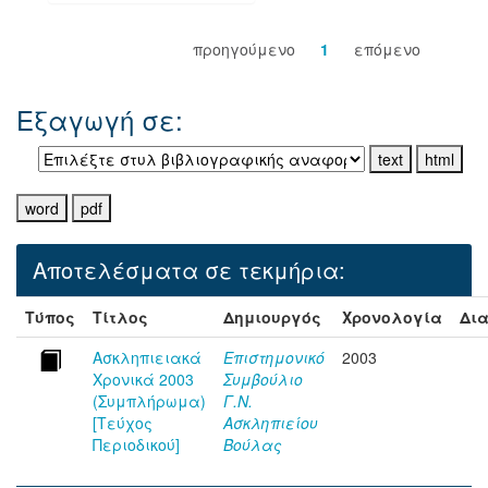
προηγούμενο
1
επόμενο
Εξαγωγή σε:
Αποτελέσματα σε τεκμήρια:
Τύπος
Τίτλος
Δημιουργός
Χρονολογία
Δια
Ασκληπιειακά
Επιστημονικό
2003
Χρονικά 2003
Συμβούλιο
(Συμπλήρωμα)
Γ.Ν.
[Τεύχος
Ασκληπιείου
Περιοδικού]
Βούλας