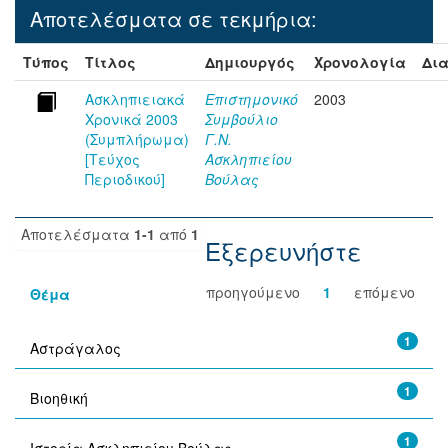
Αποτελέσματα σε τεκμήρια:
Τύπος
Τίτλος
Δημιουργός
Χρονολογία
Δια
Ασκληπιειακά
Επιστημονικό
2003
Χρονικά 2003
Συμβούλιο
(Συμπλήρωμα)
Γ.Ν.
[Τεύχος
Ασκληπιείου
Περιοδικού]
Βούλας
Αποτελέσματα
1-1
από
1
Εξερευνήστε
προηγούμενο
1
επόμενο
Θέμα
1
Αστράγαλος
1
Βιοηθική
1