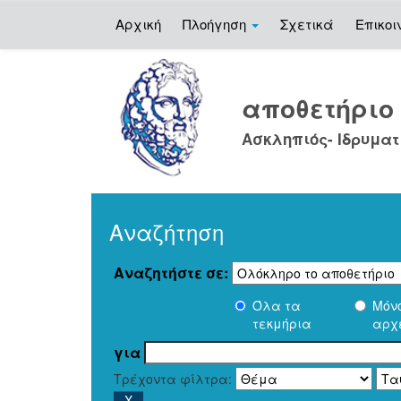
Αρχική
Πλοήγηση
Σχετικά
Επικοι
Skip
navigation
αποθετήρι
Ασκληπιός- Ιδρυματ
Αναζήτηση
Αναζητήστε σε:
Όλα τα
Μόν
τεκμήρια
αρχ
για
Τρέχοντα φίλτρα: