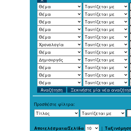
Ξεκινήστε μία νέα αναζήτη
Προσθέστε φίλτρα:
Αποτελέσματα/Σελίδα
|
Ταξινόμησ