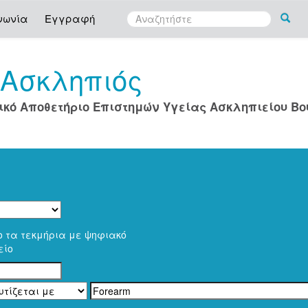
νωνία
Εγγραφή
Ασκληπιός
ο
ικό Αποθετήριο Επιστημών Υγείας Ασκληπιείου Β
ο τα τεκμήρια με ψηφιακό
είο