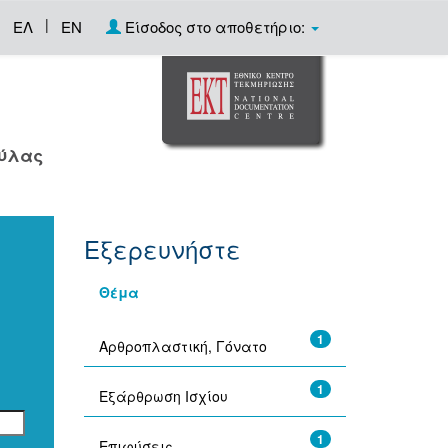
|
ΕΛ
EN
Είσοδος στο αποθετήριο:
ούλας
Εξερευνήστε
Θέμα
1
Αρθροπλαστική, Γόνατο
1
Εξάρθρωση Ισχίου
1
Επιφύσεις