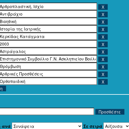
ση
η ανά
Σε σειρά