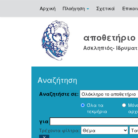
Αρχική
Πλοήγηση
Σχετικά
Επικοι
Skip
navigation
αποθετήρι
Ασκληπιός- Ιδρυματ
Αναζήτηση
Αναζητήστε σε:
Όλα τα
Μόν
τεκμήρια
αρχ
για
Τρέχοντα φίλτρα: