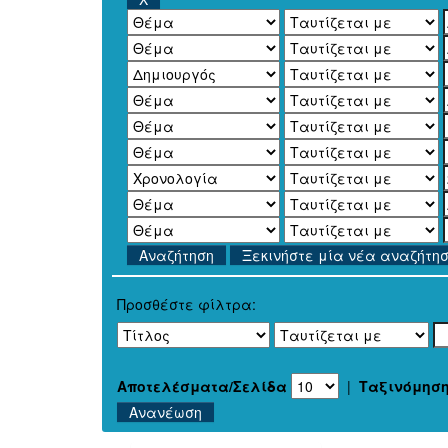
Ξεκινήστε μία νέα αναζήτη
Προσθέστε φίλτρα:
Αποτελέσματα/Σελίδα
|
Ταξινόμησ