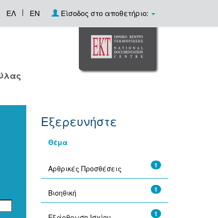
|
ΕΛ
EN
Είσοδος στο αποθετήριο:
ούλας
Εξερευνήστε
Θέμα
1
Αρθρικές Προσθέσεις
1
Βιοηθική
1
Εξάρθρωση Ισχίου