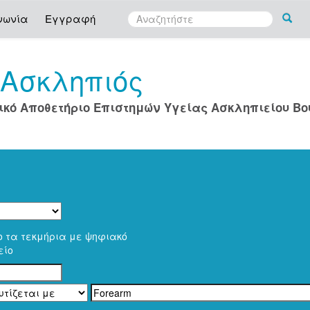
νωνία
Εγγραφή
Ασκληπιός
ο
ικό Αποθετήριο Επιστημών Υγείας Ασκληπιείου Β
ο τα τεκμήρια με ψηφιακό
είο