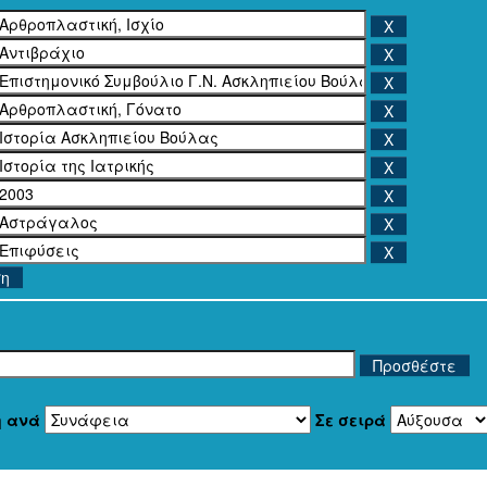
ση
η ανά
Σε σειρά