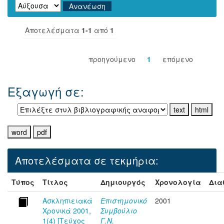
Αποτελέσματα
1-1
από
1
προηγούμενο
1
επόμενο
Εξαγωγή σε:
Αποτελέσματα σε τεκμήρια:
Τύπος
Τίτλος
Δημιουργός
Χρονολογία
Δια
Ασκληπιειακά
Επιστημονικό
2001
Χρονικά 2001,
Συμβούλιο
1(4) [Τεύχος
Γ.Ν.