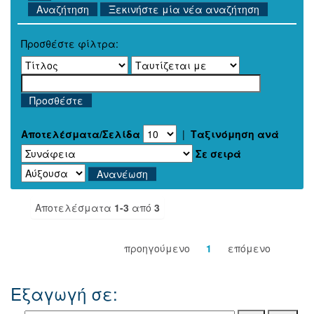
Ξεκινήστε μία νέα αναζήτηση
Προσθέστε φίλτρα:
Αποτελέσματα/Σελίδα
|
Ταξινόμηση ανά
Σε σειρά
Αποτελέσματα
1-3
από
3
προηγούμενο
1
επόμενο
Εξαγωγή σε: