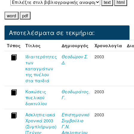
Αποτελέσματα σε τεκμήρια:
Τύπος
Τίτλος
Δημιουργός
Χρονολογία
Δι
Ιδιαιτερότητες
Θεοδώρου Σ.
2003
των
Δ.
καταγμάτων
της πυέλου
στα παιδιά
Κακώσεις
Θεοδωράτος,
2003
πυελικού
Γ.
δακτυλίου
Ασκληπιειακά
Επιστημονικό
2003
Χρονικά 2003
Συμβούλιο
(Συμπλήρωμα)
Γ.Ν.
[Τεύχος
Ασκληπιείου