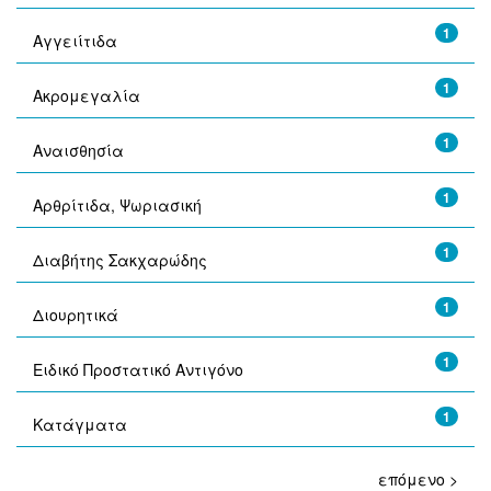
1
Αγγειίτιδα
1
Ακρομεγαλία
1
Αναισθησία
1
Αρθρίτιδα, Ψωριασική
1
Διαβήτης Σακχαρώδης
1
Διουρητικά
1
Ειδικό Προστατικό Αντιγόνο
1
Κατάγματα
επόμενο >