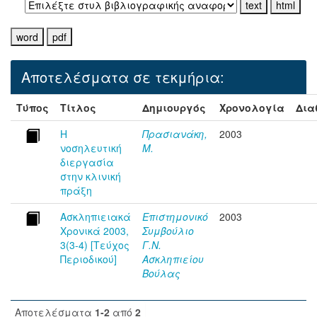
Αποτελέσματα σε τεκμήρια:
Τύπος
Τίτλος
Δημιουργός
Χρονολογία
Δια
Η
Πρασιανάκη,
2003
νοσηλευτική
Μ.
διεργασία
στην κλινική
πράξη
Ασκληπιειακά
Επιστημονικό
2003
Χρονικά 2003,
Συμβούλιο
3(3-4) [Τεύχος
Γ.Ν.
Περιοδικού]
Ασκληπιείου
Βούλας
Αποτελέσματα
1-2
από
2