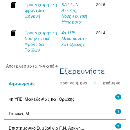
Προεγχειρητική
ΚΑΤ Γ. Ν.
2016
φροντίδα
Αττικής,
ασθενή
Νοσηλευτική
Υπηρεσία
Προεγχειρητική
4η ΥΠΕ.
2014
Νοσηλευτική
Μακεδονίας
Φροντίδα
και Θράκης
Παίδων
Αποτελέσματα
1-4
από
4
Εξερευνήστε
προηγούμενο
1
επόμενο
Δημιουργός
1
4η ΥΠΕ. Μακεδονίας και Θράκης
1
Γκιώκα, Μ.
1
Επιστημονικό Συμβούλιο Γ.Ν. Ασκλη...