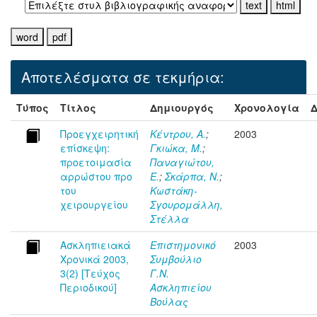
Αποτελέσματα σε τεκμήρια:
Τύπος
Τίτλος
Δημιουργός
Χρονολογία
Δ
Προεγχειρητική
Κέντρου, Α.
;
2003
επίσκεψη:
Γκιώκα, Μ.
;
προετοιμασία
Παναγιώτου,
αρρώστου προ
Ε.
;
Σκάρπα, Ν.
;
του
Κωστάκη-
χειρουργείου
Σγουρομάλλη,
Στέλλα
Ασκληπιειακά
Επιστημονικό
2003
Χρονικά 2003,
Συμβούλιο
3(2) [Τεύχος
Γ.Ν.
Περιοδικού]
Ασκληπιείου
Βούλας