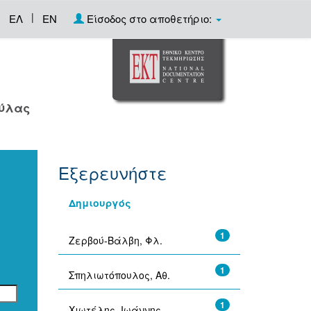
|
ΕΛ
EN
Είσοδος στο αποθετήριο:
ούλας
Εξερευνήστε
Δημιουργός
1
Ζερβού-Βάλβη, Φλ.
1
Σπηλιωτόπουλος, Αθ.
1
Χιωτέλης, Ιωάννης