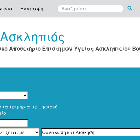
νωνία
Εγγραφή
Ασκληπιός
ο
ικό Αποθετήριο Επιστημών Υγείας Ασκληπιείου Β
ο τα τεκμήρια με ψηφιακό
είο