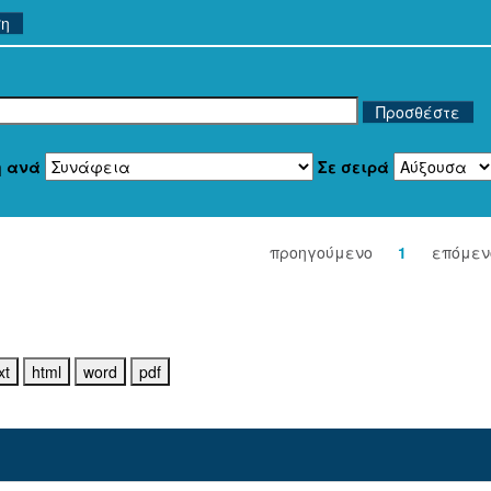
ση
η ανά
Σε σειρά
προηγούμενο
1
επόμεν