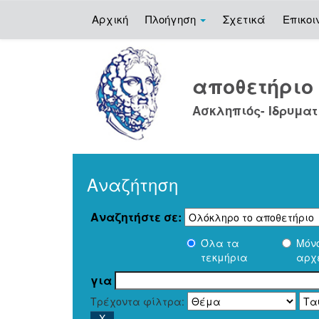
Αρχική
Πλοήγηση
Σχετικά
Επικοι
Skip
navigation
αποθετήρι
Ασκληπιός- Ιδρυματ
Αναζήτηση
Αναζητήστε σε:
Όλα τα
Μόν
τεκμήρια
αρχ
για
Τρέχοντα φίλτρα: