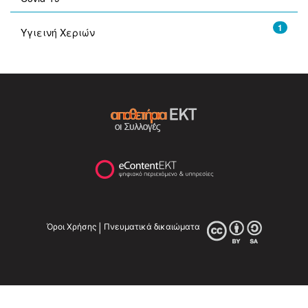
1
Υγιεινή Xεριών