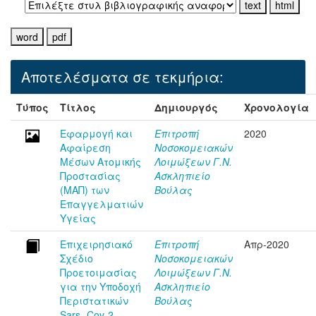
Αποτελέσματα σε τεκμήρια:
Τύπος
Τίτλος
Δημιουργός
Χρονολογία
Εφαρμογή και
Επιτροπή
2020
Αφαίρεση
Νοσοκομειακών
Μέσων Ατομικής
Λοιμώξεων Γ.Ν.
Προστασίας
Ασκληπιείο
(ΜΑΠ) των
Βούλας
Επαγγελματιών
Υγείας
Επιχειρησιακό
Επιτροπή
Απρ-2020
Σχέδιο
Νοσοκομειακών
Προετοιμασίας
Λοιμώξεων Γ.Ν.
για την Υποδοχή
Ασκληπιείο
Περιστατικών
Βούλας
Sars -Cov-2