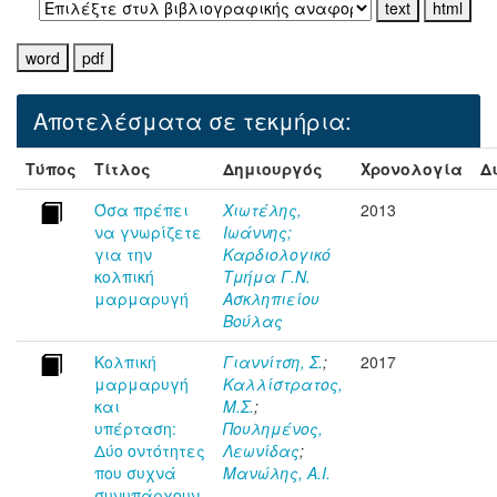
Αποτελέσματα σε τεκμήρια:
Τύπος
Τίτλος
Δημιουργός
Χρονολογία
Δ
Όσα πρέπει
Χιωτέλης,
2013
να γνωρίζετε
Ιωάννης;
για την
Καρδιολογικό
κολπική
Τμήμα Γ.Ν.
μαρμαρυγή
Ασκληπιείου
Βούλας
Κολπική
Γιαννίτση, Σ.
;
2017
μαρμαρυγή
Καλλίστρατος,
και
Μ.Σ.
;
υπέρταση:
Πουλημένος,
Δύο οντότητες
Λεωνίδας
;
που συχνά
Μανώλης, Α.Ι.
συνυπάρχουν