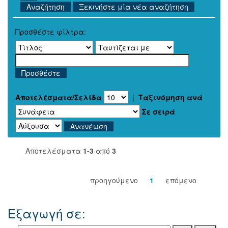
Ξεκινήστε μία νέα αναζήτηση
Προσθέστε φίλτρα:
Αποτελέσματα/Σελίδα
|
Ταξινόμηση ανά
Σε σειρά
Αποτελέσματα
1-3
από
3
προηγούμενο
1
επόμενο
Εξαγωγή σε: