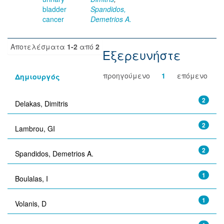
bladder
Spandidos,
cancer
Demetrios A.
Αποτελέσματα
1-2
από
2
Εξερευνήστε
προηγούμενο
1
επόμενο
Δημιουργός
2
Delakas, Dimitris
2
Lambrou, GI
2
Spandidos, Demetrios A.
1
Boulalas, I
1
Volanis, D