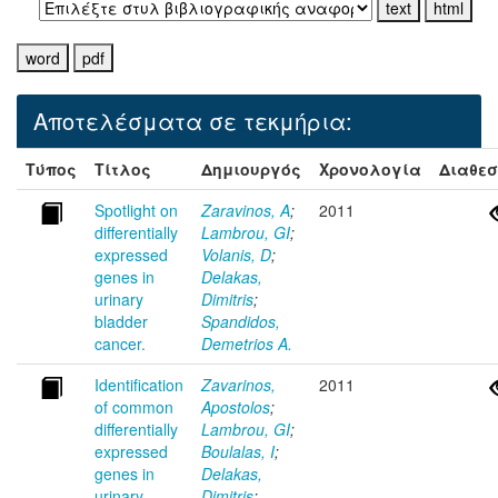
Αποτελέσματα σε τεκμήρια:
Τύπος
Τίτλος
Δημιουργός
Χρονολογία
Διαθεσ
Spotlight on
Zaravinos, Α
;
2011
differentially
Lambrou, GI
;
expressed
Volanis, D
;
genes in
Delakas,
urinary
Dimitris
;
bladder
Spandidos,
cancer.
Demetrios A.
Identification
Zavarinos,
2011
of common
Apostolos
;
differentially
Lambrou, GI
;
expressed
Boulalas, I
;
genes in
Delakas,
urinary
Dimitris
;