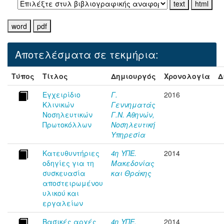
Αποτελέσματα σε τεκμήρια:
Τύπος
Τίτλος
Δημιουργός
Χρονολογία
Δ
Εγχειρίδιο
Γ.
2016
Κλινικών
Γεννηματάς
Νοσηλευτικών
Γ.Ν. Αθηνών,
Πρωτοκόλλων
Νοσηλευτική
Υπηρεσία
Κατευθυντήριες
4η ΥΠΕ.
2014
οδηγίες για τη
Μακεδονίας
συσκευασία
και Θράκης
αποστειρωμένου
υλικού και
εργαλείων
Βασικές αρχές
4η ΥΠΕ.
2014