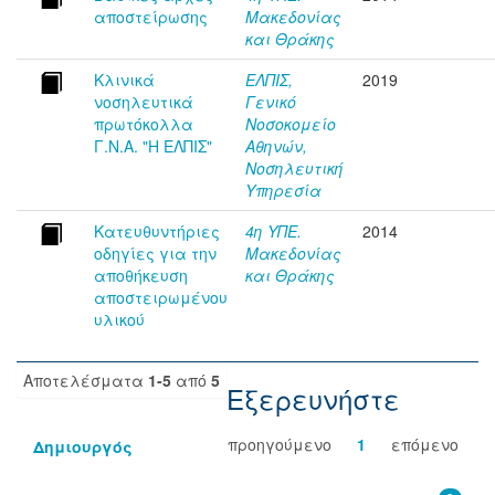
αποστείρωσης
Μακεδονίας
και Θράκης
Κλινικά
ΕΛΠΙΣ,
2019
νοσηλευτικά
Γενικό
πρωτόκολλα
Νοσοκομείο
Γ.Ν.Α. "Η ΕΛΠΙΣ"
Αθηνών,
Νοσηλευτική
Υπηρεσία
Κατευθυντήριες
4η ΥΠΕ.
2014
οδηγίες για την
Μακεδονίας
αποθήκευση
και Θράκης
αποστειρωμένου
υλικού
Αποτελέσματα
1-5
από
5
Εξερευνήστε
προηγούμενο
1
επόμενο
Δημιουργός