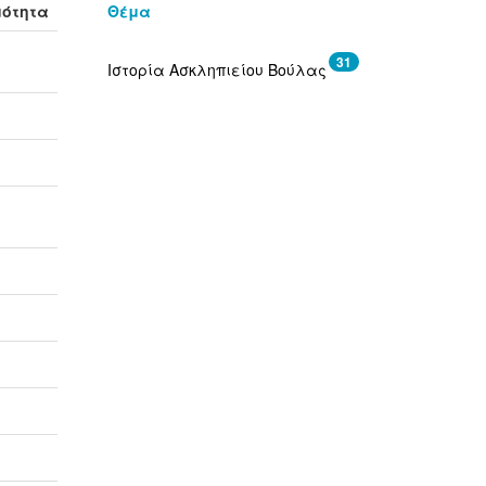
μότητα
Θέμα
31
Ιστορία Ασκληπιείου Βούλας