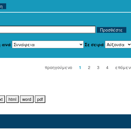
ση
η ανά
Σε σειρά
προηγούμενο
1
2
3
4
επόμεν