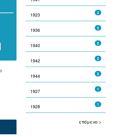
2
1923
2
1936
2
1940
2
1942
ο
2
1944
1
1927
1
1928
επόμενο >