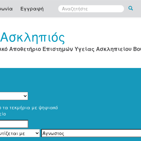
νωνία
Εγγραφή
Ασκληπιός
ο
ικό Αποθετήριο Επιστημών Υγείας Ασκληπιείου Β
ο τα τεκμήρια με ψηφιακό
είο