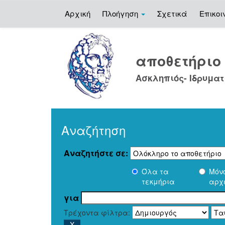
Αρχική
Πλοήγηση
Σχετικά
Επικοι
Skip
navigation
αποθετήρι
Ασκληπιός- Ιδρυματ
Αναζήτηση
Αναζητήστε σε:
Όλα τα
Μόν
τεκμήρια
αρχ
για
Τρέχοντα φίλτρα: