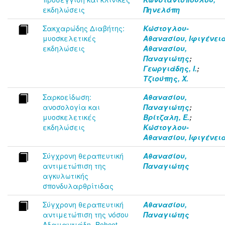
εκδηλώσεις
Πηνελόπη
Σακχαρώδης Διαβήτης:
Κώστογλου-
μυοσκελετικές
Αθανασίου, Ιφιγένει
εκδηλώσεις
Αθανασίου,
Παναγιώτης
;
Γεωργιάδης, Ι.
;
Τζιούπης, Χ.
Σαρκοείδωση:
Αθανασίου,
ανοσολογία και
Παναγιώτης
;
μυοσκελετικές
Βρίτζαλη, Ε.
;
εκδηλώσεις
Κώστογλου-
Αθανασίου, Ιφιγένει
Σύγχρονη θεραπευτική
Αθανασίου,
αντιμετώπιση της
Παναγιώτης
αγκυλωτικής
σπονδυλαρθρίτιδας
Σύγχρονη θεραπευτική
Αθανασίου,
αντιμετώπιση της νόσου
Παναγιώτης
Αδαμαντιάδη- Behcet