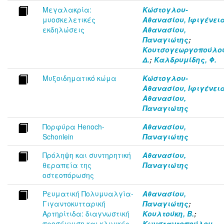
Μεγαλακρία:
Κώστογλου-
μυοσκελετικές
Αθανασίου, Ιφιγένει
εκδηλώσεις
Αθανασίου,
Παναγιώτης
;
Κουτσογεωργοπούλου
Δ.
;
Καλδρυμίδης, Φ.
Μυξοιδηματικό κώμα
Κώστογλου-
Αθανασίου, Ιφιγένει
Αθανασίου,
Παναγιώτης
Πορφύρα Henoch-
Αθανασίου,
Schonlein
Παναγιώτης
Πρόληψη και συντηρητική
Αθανασίου,
θεραπεία της
Παναγιώτης
οστεοπόρωσης
Ρευματική Πολυμυαλγία-
Αθανασίου,
Γιγαντοκυτταρική
Παναγιώτης
;
Αρτηρίτιδα: διαγνωστική
Κουλτούκη, Β.
;
προσέγγιση και κλινικές
Κωνσταντοπούλου,