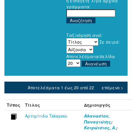
ή εισάγετε λίγα αρχικά
γράμματα:
Ταξινόμηση ανά:
Σε σειρά:
Αποτελέσματα/σελίδα
Αποτελέσματα 1 έως 20 από 22
επόμενο >
Τύπος
Τίτλος
Δημιουργός
Αρτηρίτιδα Takayasu
Αθανασίου,
Παναγιώτης
;
Κοτρώτσιος, Α.
;