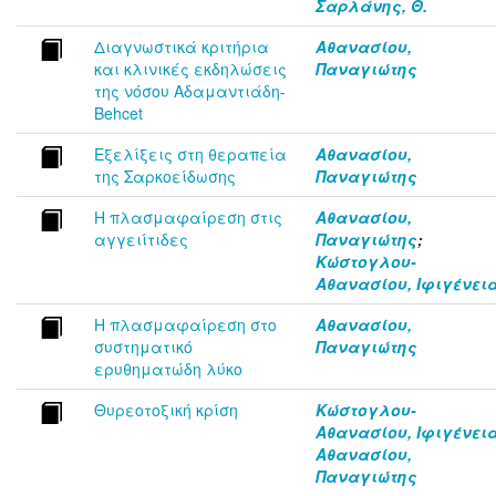
Σαρλάνης, Θ.
Διαγνωστικά κριτήρια
Αθανασίου,
και κλινικές εκδηλώσεις
Παναγιώτης
της νόσου Αδαμαντιάδη-
Behcet
Εξελίξεις στη θεραπεία
Αθανασίου,
της Σαρκοείδωσης
Παναγιώτης
Η πλασμαφαίρεση στις
Αθανασίου,
αγγειίτιδες
Παναγιώτης
;
Κώστογλου-
Αθανασίου, Ιφιγένει
Η πλασμαφαίρεση στο
Αθανασίου,
συστηματικό
Παναγιώτης
ερυθηματώδη λύκο
Θυρεοτοξική κρίση
Κώστογλου-
Αθανασίου, Ιφιγένει
Αθανασίου,
Παναγιώτης