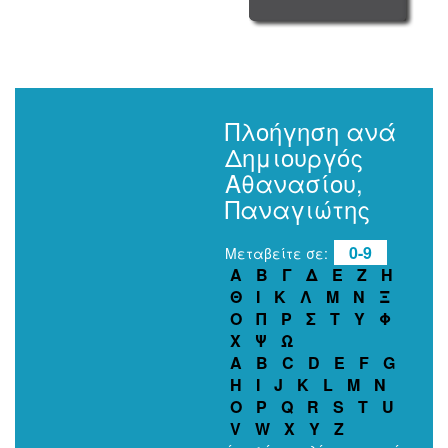
Πλοήγηση ανά
Δημιουργός
Αθανασίου,
Παναγιώτης
0-9
Μεταβείτε σε:
Α
Β
Γ
Δ
Ε
Ζ
Η
Θ
Ι
Κ
Λ
Μ
Ν
Ξ
Ο
Π
Ρ
Σ
Τ
Υ
Φ
Χ
Ψ
Ω
A
B
C
D
E
F
G
H
I
J
K
L
M
N
O
P
Q
R
S
T
U
V
W
X
Y
Z