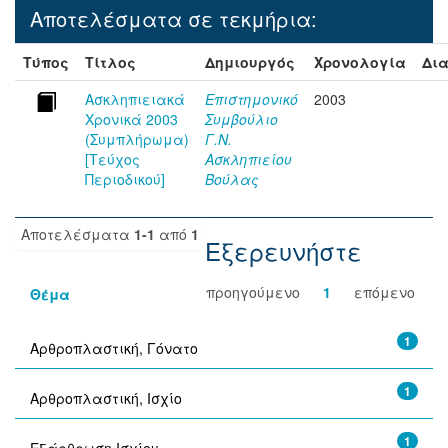
Αποτελέσματα σε τεκμήρια:
Τύπος
Τίτλος
Δημιουργός
Χρονολογία
Δια
Ασκληπιειακά
Επιστημονικό
2003
Χρονικά 2003
Συμβούλιο
(Συμπλήρωμα)
Γ.Ν.
[Τεύχος
Ασκληπιείου
Περιοδικού]
Βούλας
Αποτελέσματα
1-1
από
1
Εξερευνήστε
προηγούμενο
1
επόμενο
Θέμα
1
Αρθροπλαστική, Γόνατο
1
Αρθροπλαστική, Ισχίο
1