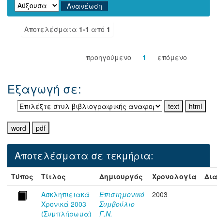
Αποτελέσματα
1-1
από
1
προηγούμενο
1
επόμενο
Εξαγωγή σε:
Αποτελέσματα σε τεκμήρια:
Τύπος
Τίτλος
Δημιουργός
Χρονολογία
Δια
Ασκληπιειακά
Επιστημονικό
2003
Χρονικά 2003
Συμβούλιο
(Συμπλήρωμα)
Γ.Ν.