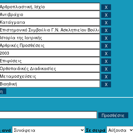
ση
η ανά
Σε σειρά