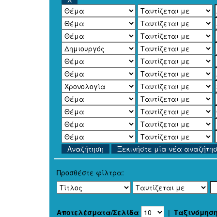
Ξεκινήστε μία νέα αναζήτη
Προσθέστε φίλτρα:
Αποτελέσματα/Σελίδα
|
Ταξινόμησ