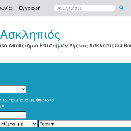
νωνία
Εγγραφή
Ασκληπιός
ο
ικό Αποθετήριο Επιστημών Υγείας Ασκληπιείου Β
ο τα τεκμήρια με ψηφιακό
είο