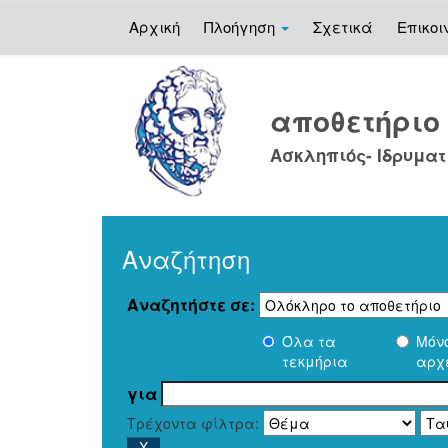
Αρχική
Πλοήγηση
Σχετικά
Επικοι
Skip
navigation
αποθετήρι
Ασκληπιός- Ιδρυματ
Αναζήτηση
Αναζητήστε σε:
Όλα τα
Μόν
τεκμήρια
αρχ
για
Τρέχοντα φίλτρα: