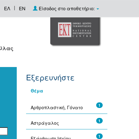
|
ΕΛ
EN
Είσοδος στο αποθετήριο:
ούλας
Εξερευνήστε
Θέμα
1
Αρθροπλαστική, Γόνατο
1
Αστράγαλος
1
Εξάρθρωση Ισχίου