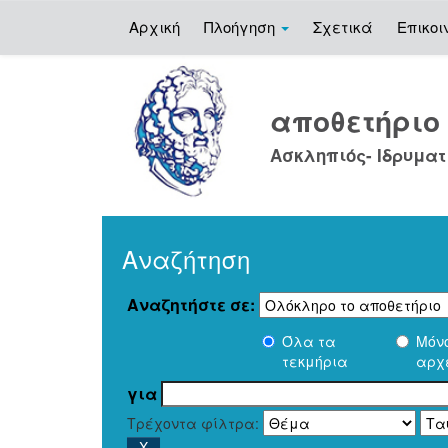
Αρχική
Πλοήγηση
Σχετικά
Επικοι
Skip
navigation
αποθετήρι
Ασκληπιός- Ιδρυματ
Αναζήτηση
Αναζητήστε σε:
Όλα τα
Μόν
τεκμήρια
αρχ
για
Τρέχοντα φίλτρα: