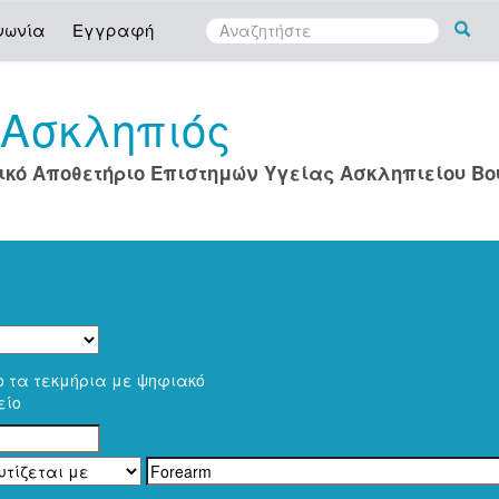
νωνία
Εγγραφή
Ασκληπιός
ο
ικό Αποθετήριο Επιστημών Υγείας Ασκληπιείου Β
ο τα τεκμήρια με ψηφιακό
είο