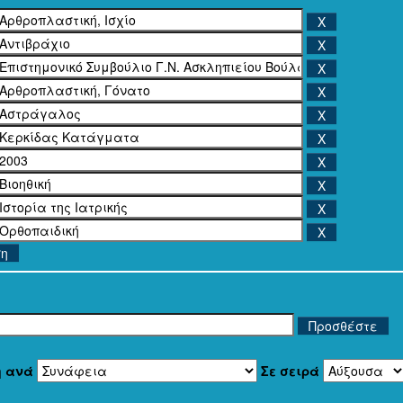
ση
η ανά
Σε σειρά