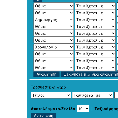
Ξεκινήστε μία νέα αναζήτη
Προσθέστε φίλτρα:
Αποτελέσματα/Σελίδα
|
Ταξινόμησ