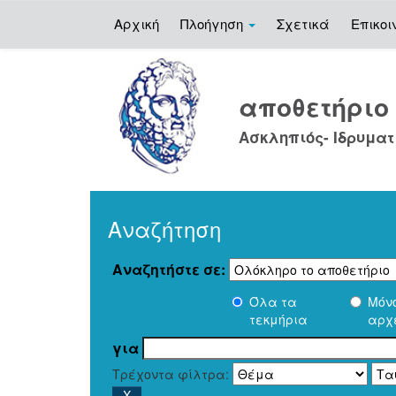
Αρχική
Πλοήγηση
Σχετικά
Επικοι
Skip
navigation
αποθετήρι
Ασκληπιός- Ιδρυματ
Αναζήτηση
Αναζητήστε σε:
Όλα τα
Μόν
τεκμήρια
αρχ
για
Τρέχοντα φίλτρα: