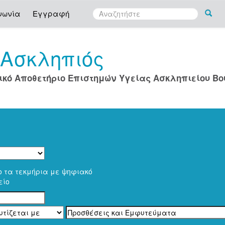
νωνία
Εγγραφή
Ασκληπιός
ο
ικό Αποθετήριο Επιστημών Υγείας Ασκληπιείου Β
ο τα τεκμήρια με ψηφιακό
είο