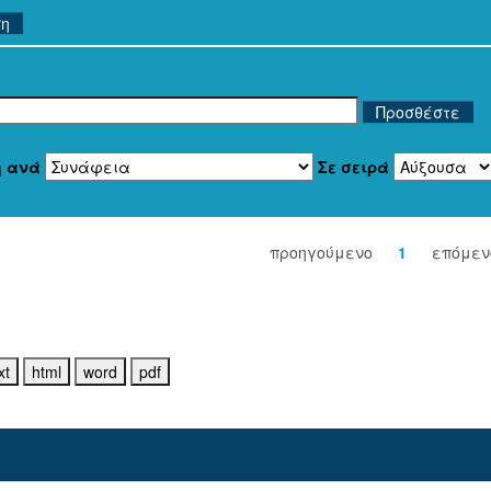
ση
η ανά
Σε σειρά
προηγούμενο
1
επόμεν