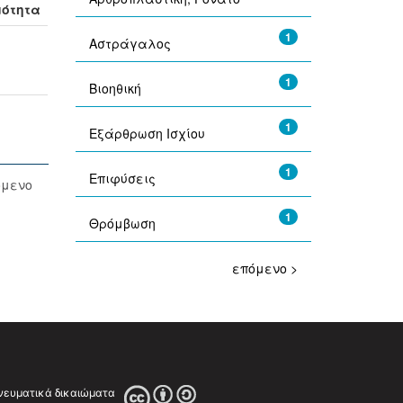
μότητα
1
Αστράγαλος
1
Βιοηθική
1
Εξάρθρωση Ισχίου
1
Επιφύσεις
όμενο
1
Θρόμβωση
επόμενο >