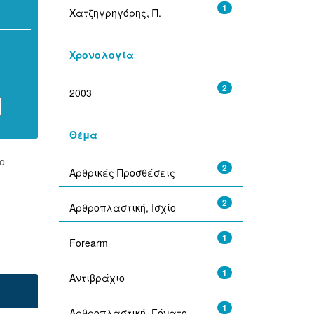
1
Χατζηγρηγόρης, Π.
Χρονολογία
2
2003
Θέμα
ο
2
Αρθρικές Προσθέσεις
2
Αρθροπλαστική, Ισχίο
1
Forearm
1
Αντιβράχιο
1
Αρθροπλαστική, Γόνατο