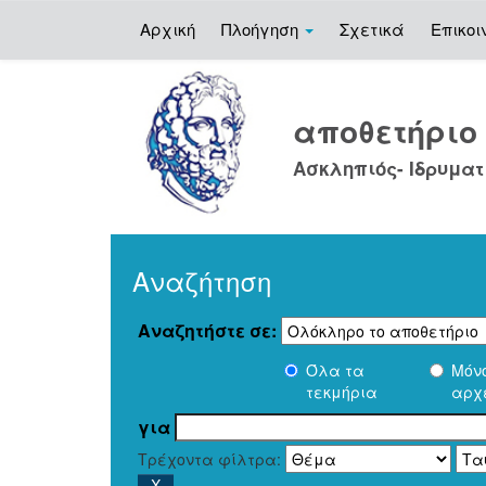
Αρχική
Πλοήγηση
Σχετικά
Επικοι
Skip
navigation
αποθετήρι
Ασκληπιός- Ιδρυματ
Αναζήτηση
Αναζητήστε σε:
Όλα τα
Μόν
τεκμήρια
αρχ
για
Τρέχοντα φίλτρα: