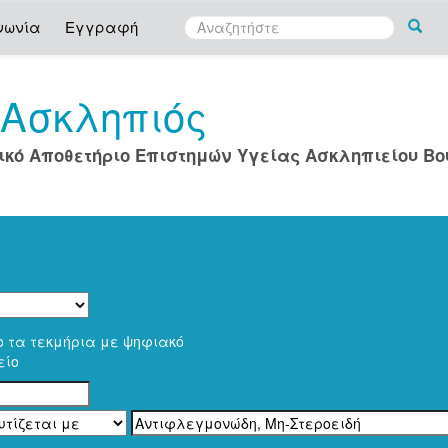
νωνία
Εγγραφή
Ασκληπιός
ο
ικό Αποθετήριο Επιστημών Υγείας Ασκληπιείου Β
ο τα τεκμήρια με ψηφιακό
είο