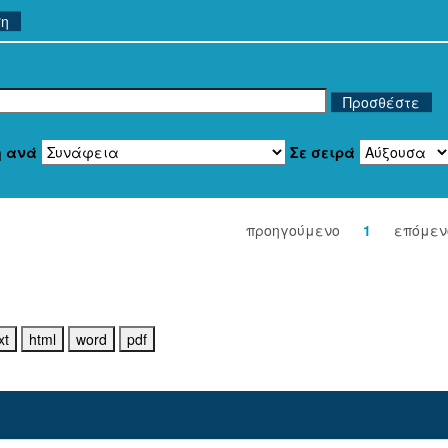
ση
η ανά
Σε σειρά
προηγούμενο
1
επόμεν