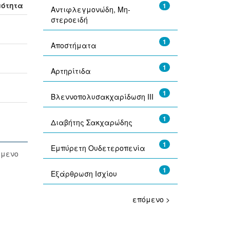
μότητα
1
Αντιφλεγμονώδη, Μη-
στεροειδή
1
Αποστήματα
1
Αρτηρίτιδα
1
Βλεννοπολυσακχαρίδωση ΙΙΙ
1
Διαβήτης Σακχαρώδης
1
Εμπύρετη Ουδετεροπενία
όμενο
1
Εξάρθρωση Ισχίου
επόμενο >