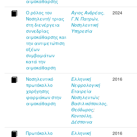
αιμοκάθαρσης
Ο ρόλος του
Άγιος Ανδρέας,
2024
Νοσηλευτή/ τριας
Γ.Ν. Πατρών,
στη διενέργεια
Νοσηλευτική
συνεδρίας
Υπηρεσία
αιμοκάθαρσης και
την αντιμετώπιση
οξέων
συμβαμάτων
κατά την
αιμοκάθαρση
Νοσηλευτικό
Ελληνική
2016
πρωτόκολλο
Νεφρολογική
χορήγησης
Εταιρεία
φαρμάκων στην
Νοσηλευτών
;
αιμοκάθαρση
Βασιλικόπουλος,
Θεόδωρος
;
Κοντούλη,
Δέσποινα
Πρωτόκολλο
Ελληνική
2016