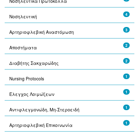
Νοσηλευτικά Πρωτόκολλα
4
Νοσηλευτική
3
Αρτηριοφλεβική Αναστόμωση
2
Αποστήματα
2
Διαβήτης Σακχαρώδης
1
Nursing Protocols
1
Έλεγχος Λοιμώξεων
1
Αντιφλεγμονώδη, Μη-Στεροειδή
1
Αρτηριοφλεβική Επικοινωνία