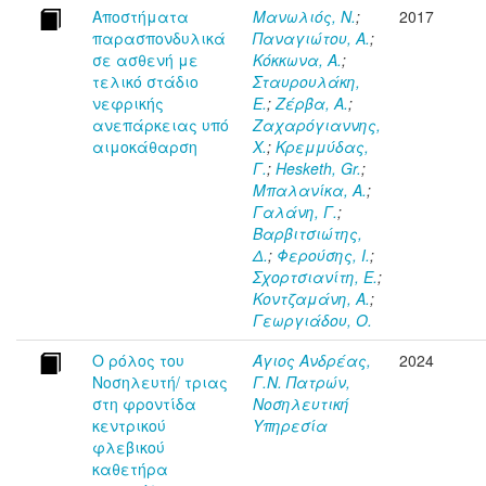
Αποστήματα
Μανωλιός, Ν.
;
2017
παρασπονδυλικά
Παναγιώτου, Α.
;
σε ασθενή με
Κόκκωνα, Α.
;
τελικό στάδιο
Σταυρουλάκη,
νεφρικής
Ε.
;
Ζέρβα, Α.
;
ανεπάρκειας υπό
Ζαχαρόγιαννης,
αιμοκάθαρση
Χ.
;
Κρεμμύδας,
Γ.
;
Hesketh, Gr.
;
Μπαλανίκα, Α.
;
Γαλάνη, Γ.
;
Βαρβιτσιώτης,
Δ.
;
Φερούσης, Ι.
;
Σχορτσιανίτη, Ε.
;
Κοντζαμάνη, Α.
;
Γεωργιάδου, Ο.
Ο ρόλος του
Άγιος Ανδρέας,
2024
Νοσηλευτή/ τριας
Γ.Ν. Πατρών,
στη φροντίδα
Νοσηλευτική
κεντρικού
Υπηρεσία
φλεβικού
καθετήρα