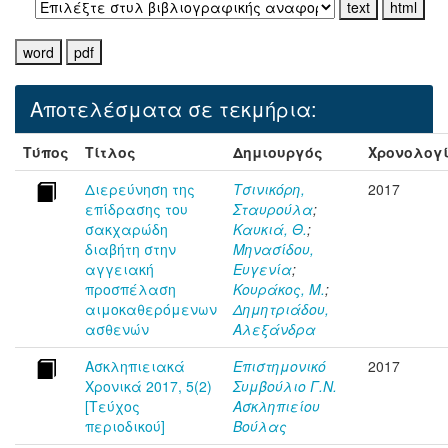
Αποτελέσματα σε τεκμήρια:
Τύπος
Τίτλος
Δημιουργός
Χρονολογ
Διερεύνηση της
Τσινικόρη,
2017
επίδρασης του
Σταυρούλα
;
σακχαρώδη
Καυκιά, Θ.
;
διαβήτη στην
Μηνασίδου,
αγγειακή
Ευγενία
;
προσπέλαση
Κουράκος, M.
;
αιμοκαθερόμενων
Δημητριάδου,
ασθενών
Αλεξάνδρα
Ασκληπιειακά
Επιστημονικό
2017
Χρονικά 2017, 5(2)
Συμβούλιο Γ.Ν.
[Τεύχος
Ασκληπιείου
περιοδικού]
Βούλας