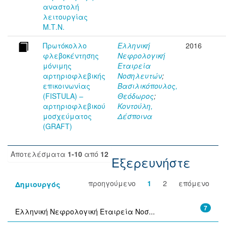
αναστολή
λειτουργίας
Μ.Τ.Ν.
Πρωτόκολλο
Ελληνική
2016
φλεβοκέντησης
Νεφρολογική
μόνιμης
Εταιρεία
αρτηριοφλεβικής
Νοσηλευτών
;
επικοινωνίας
Βασιλικόπουλος,
(FISTULA) –
Θεόδωρος
;
αρτηριοφλεβικού
Κοντούλη,
μοσχεύματος
Δέσποινα
(GRAFT)
Αποτελέσματα
1-10
από
12
Εξερευνήστε
προηγούμενο
1
2
επόμενο
Δημιουργός
7
Ελληνική Νεφρολογική Εταιρεία Νοσ...